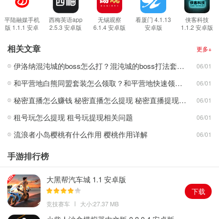
细的分类，用户可以自定义模块;
4、本地新闻，用户可以自己通过手机定位自己所在的城市，就可以
平陆融媒手机
西梅英语app
无锡观察
看厦门 4.1.13
侠客科技
版 1.1.1 安卓
2.5.3 安卓版
6.1.4 安卓版
安卓版
1.1.2 安卓版
收到该城市的新闻热点。
版
软件特色
相关文章
更多+
1、权威官方，资讯狗app以官方的形式对外发布新闻报道，还有国
伊洛纳混沌城的boss怎么打？混沌城的boss打法套路细节教程
06/01
内外重大事件的权威发布;
和平营地白熊同盟套装怎么领取？和平营地快速领取白熊同盟套装方法
06/01
2、实时资讯，随时随地发现新内容，为你带来全方位的军事实时新
闻，军情动态;
秘密直播怎么赚钱 秘密直播怎么提现 秘密直播提现操作流程介绍
06/01
3、一键分享，用户可以选择把重大的新闻事件一键分享到新浪微
租号玩怎么提现 租号玩提现相关问题
06/01
博、腾讯微信、qq空间等社交平台;
流浪者小岛樱桃有什么作用 樱桃作用详解
06/01
4、话题社区，用户可以在这个界面中自由讨论对某一个新闻事件的
看法，也可以看看别人对整个事件的看法。
手游排行榜
更新日志
1、优化播放线路，修复已知bug。
大黑帮汽车城 1.1 安卓版
2、优化应用的启动速度。
下载
竞技赛车
大小:27.37 MB