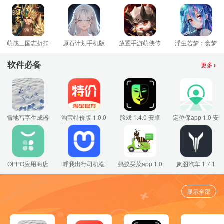
戏 1.0.0 安卓版
于荣光代言
醒台服
1.0.1 安卓版
1.002 安卓版
4.20.20808 安卓
版
萌战三国志折扣
原石计划手机版
放置手游萌侠传
浮生若梦：食梦
版 1.4.0 安卓版
最新版 0.24.22.0
1.0.0 安卓版
计划wiki版
安卓版
1.0.24 安卓版
软件必备
更多+
雪地写字生成器
淘宝特价版 1.0.0
脸戏 1.4.0 安卓
定位保app 1.0 安
1.0.0 安卓版
安卓版
版
卓版
OPPO应用商店
呼我出行司机端
蚂蚁买菜app 1.0
岚图汽车 1.7.1
9.9.0 安卓版
4.1.0 安卓版
安卓版
安卓版
显示全部