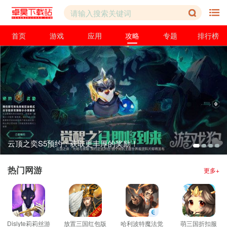
首页
游戏
应用
攻略
专题
排行榜
云顶之奕S5预约：获取更丰厚的奖励！
热门网游
更多+
Dislyte莉莉丝游
放置三国红包版
哈利波特魔法觉
萌三国折扣服