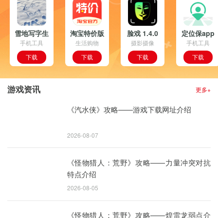
雪地写字生
淘宝特价版
脸戏 1.4.0
定位保app
成器 1.0.0
手机工具
1.0.0 安卓
生活购物
摄影摄像
安卓版
1.0 安卓版
手机工具
安卓版
版
下载
下载
下载
下载
游戏资讯
更多+
《汽水侠》攻略——游戏下载网址介绍
2026-08-07
《怪物猎人：荒野》攻略——力量冲突对抗
特点介绍
2026-08-05
《怪物猎人：荒野》攻略——煌雷龙弱点介