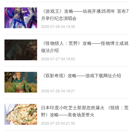
《游戏王》攻略——动画开播25周年 宣布7
月举行纪念演唱会
2026-07-28 04:19:36
《怪物猎人：荒野》攻略——怪物博士成就
做法介绍
2026-07-27 04:18:50
《双影奇境》攻略——游戏下载网址介绍
2026-07-26 04:18:27
日本印度小吃芝士那那忽然爆火 《怪猎：荒
野》攻略——美食场景带火
2026-07-25 04:21:33