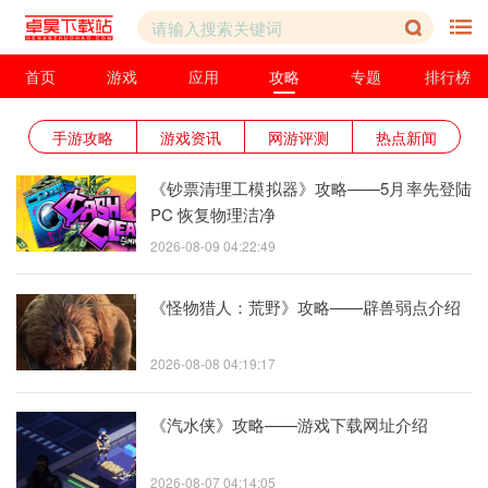
首页
游戏
应用
攻略
专题
排行榜
手游攻略
游戏资讯
网游评测
热点新闻
《钞票清理工模拟器》攻略——5月率先登陆
PC 恢复物理洁净
2026-08-09 04:22:49
《怪物猎人：荒野》攻略——辟兽弱点介绍
2026-08-08 04:19:17
《汽水侠》攻略——游戏下载网址介绍
2026-08-07 04:14:05