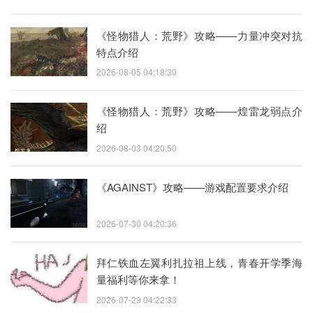
《怪物猎人：荒野》攻略——力量冲突对抗
特点介绍
2026-08-05 04:18:30
《怪物猎人：荒野》攻略——煌雷龙弱点介
绍
2026-08-03 04:20:50
《AGAINST》攻略——游戏配置要求介绍
2026-07-30 04:20:36
拜仁铁血左翼利扎拉祖上线，青春开学季海
量福利等你来拿！
2026-07-29 04:22:33