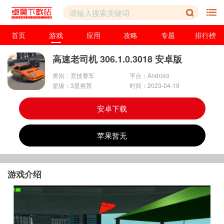
首页
游戏
应用
攻略
专题
排行榜
高速老司机 306.1.0.3018 安卓版
类别：竞技赛车
平台：Android
星级：3星推荐
时间：2023-04-19
安卓下载
苹果暂无
游戏介绍