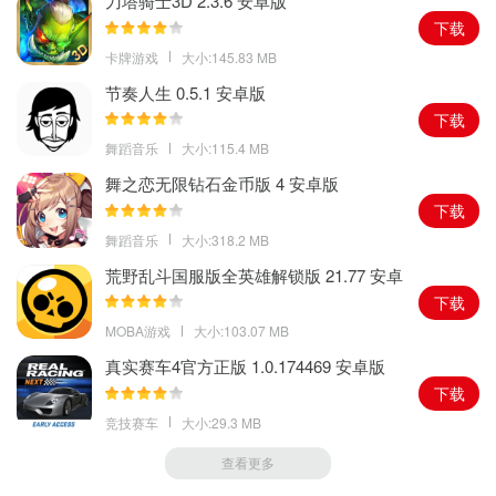
刀塔骑士3D 2.3.6 安卓版
下载
卡牌游戏
大小:145.83 MB
节奏人生 0.5.1 安卓版
下载
舞蹈音乐
大小:115.4 MB
舞之恋无限钻石金币版 4 安卓版
下载
舞蹈音乐
大小:318.2 MB
荒野乱斗国服版全英雄解锁版 21.77 安卓
版
下载
MOBA游戏
大小:103.07 MB
真实赛车4官方正版 1.0.174469 安卓版
下载
竞技赛车
大小:29.3 MB
查看更多