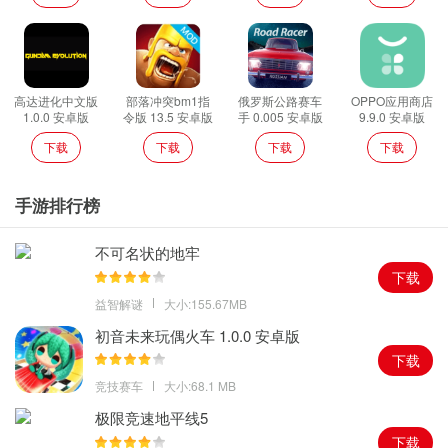
高达进化中文版
部落冲突bm1指
俄罗斯公路赛车
OPPO应用商店
1.0.0 安卓版
令版 13.5 安卓版
手 0.005 安卓版
9.9.0 安卓版
下载
下载
下载
下载
手游排行榜
不可名状的地牢
下载
益智解谜
大小:155.67MB
初音未来玩偶火车 1.0.0 安卓版
下载
竞技赛车
大小:68.1 MB
极限竞速地平线5
下载