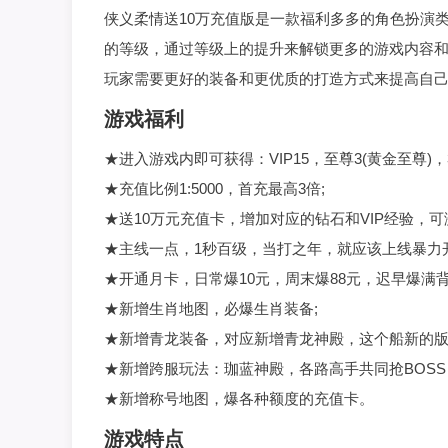
侠义柔情送10万充值版是一款福利多多的角色扮演
的等级，通过等级上的提升来解锁更多的游戏内容
玩家需要更好的装备和更优质的打造方式来提高自
游戏福利
★进入游戏内即可获得：VIP15，至尊3(黄金至尊)，
★充值比例1:5000，首充最高3倍;
★送10万元充值卡，增加对应的钻石和VIP经验，
★主线一点，1秒百级，当打之年，就应该上线暴力开
★开通月卡，日常爆10元，周末爆88元，迟早爆满背
★新增生肖地图，必爆生肖装备;
★新增青龙装备，对应新增青龙神殿，这个船新的版
★新增跨服玩法：珈蓝神殿，各路高手共同抢BOSS
★新增称号地图，爆各种额度的充值卡。
游戏特点