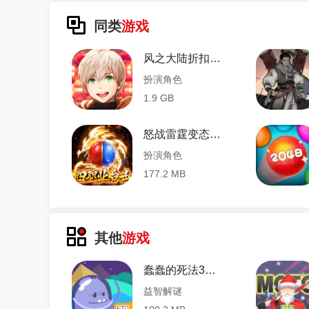
同类
游戏
风之大陆折扣端 1.58.0 安卓版
扮演角色
1.9 GB
怒战雷霆变态版 1.0 安卓版
扮演角色
177.2 MB
其他
游戏
蠢蠢的死法3中文版 1.08 安卓版
益智解谜