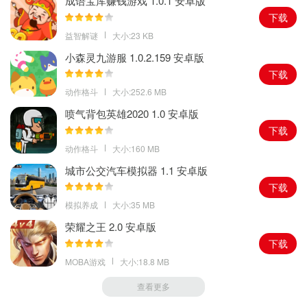
成语宝库赚钱游戏 1.0.1 安卓版
够最后胜利呢。
下载
3.上线就送魂兽20连抽，帮助你抽取到全新的魂灵助你进行冒险。
益智解谜
大小:23 KB
更新内容
小森灵九游服 1.0.2.159 安卓版
1.新玩法·神界通道：打通神界通道，可获得神级威压技能，并开启
下载
魂环觉醒！
动作格斗
大小:252.6 MB
2.其它优化，全面提升游戏畅快感！
喷气背包英雄2020 1.0 安卓版
下载
动作格斗
大小:160 MB
城市公交汽车模拟器 1.1 安卓版
下载
模拟养成
大小:35 MB
荣耀之王 2.0 安卓版
下载
MOBA游戏
大小:18.8 MB
查看更多