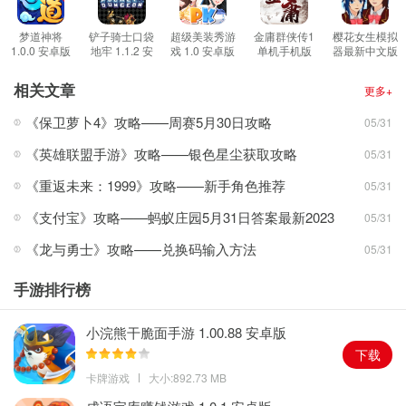
3.正版的客户端，小编亲测使用vivo账号完全可以正常进行登录操
作。
梦道神将
铲子骑士口袋
超级美装秀游
金庸群侠传1
樱花女生模拟
1.0.0 安卓版
地牢 1.1.2 安
戏 1.0 安卓版
单机手机版
器最新中文版
4.超多的斗罗大陆经典角色在游戏之中出现，一定能够让你啊感觉到
卓版
1.16 安卓版
1.038.15 安
卓版
很有魅力。
相关文章
更多+
游戏特色
《保卫萝卜4》攻略——周赛5月30日攻略
05/31
1.正版的游戏授权，在里面感受到原版的画风的同时，里面的角色立
《英雄联盟手游》攻略——银色星尘获取攻略
05/31
绘也是非常有魅力的。
2.在里面收集各种类型的魂环，可以最大化的提升你的武魂的战斗能
《重返未来：1999》攻略——新手角色推荐
05/31
力。
《支付宝》攻略——蚂蚁庄园5月31日答案最新2023
05/31
3.高自由度的地图随意的进行探索，在画面之中的各种区域都可以体
《龙与勇士》攻略——兑换码输入方法
05/31
验到属于你的角色扮演。
4.全新的庆生版本，在里面大量的全新武魂还有福利都在等待着你来
手游排行榜
赢取哦。
游戏更新内容
小浣熊干脆面手游 1.00.88 安卓版
1全新职业鬼斗罗，双形态转换，可攻可守，全能型职业等待着你来
下载
体验
卡牌游戏
大小:892.73 MB
2.魂师1V1的互动战斗，在里面进行一对一的擂台对决，究竟谁才能