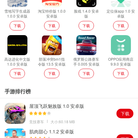
雪地写字生成器
淘宝特价版 1.0.0
脸戏 1.4.0 安卓
定位保app 1.0 安
1.0.0 安卓版
安卓版
版
卓版
下载
下载
下载
下载
高达进化中文版
部落冲突bm1指
俄罗斯公路赛车
OPPO应用商店
1.0.0 安卓版
令版 13.5 安卓版
手 0.005 安卓版
9.9.0 安卓版
下载
下载
下载
下载
手游排行榜
屋顶飞跃魅族版 1.0 安卓版
下载
竞技赛车
大小:60.18 MB
肌肉甜心 1.1.2 安卓版