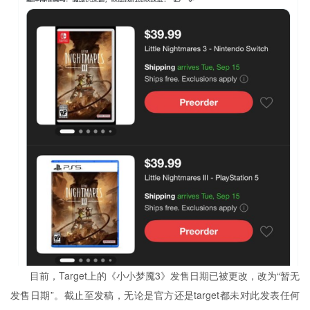
目前，Target上的《小小梦魇3》发售日期已被更改，改为“暂无
发售日期”。截止至发稿，无论是官方还是target都未对此发表任何