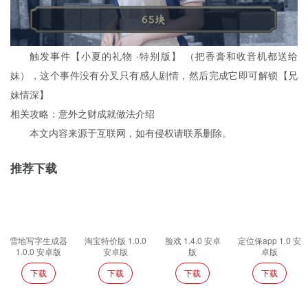
触发事件【小夏的礼物 ·特别版】 （把香膏和收音机都送给
妹），这个事件没有分叉只有感人剧情，然后完成它即可解锁【兄
妹情深】
相关攻略：意外之财成就做法介绍
本文内容来源于互联网，如有侵权请联系删除。
推荐下载
雪地写字生成器
淘宝特价版 1.0.0
脸戏 1.4.0 安卓
定位保app 1.0 安
1.0.0 安卓版
安卓版
版
卓版
下载
下载
下载
下载