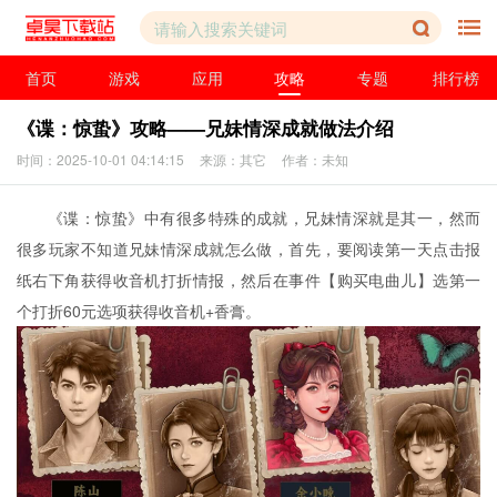
首页
游戏
应用
攻略
专题
排行榜
《谍：惊蛰》攻略——兄妹情深成就做法介绍
时间：2025-10-01 04:14:15
来源：其它
作者：未知
《谍：惊蛰》中有很多特殊的成就，兄妹情深就是其一，然而
很多玩家不知道兄妹情深成就怎么做，首先，要阅读第一天点击报
纸右下角获得收音机打折情报，然后在事件【购买电曲儿】选第一
个打折60元选项获得收音机+香膏。