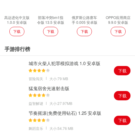
高达进化中文版
部落冲突bm1指
俄罗斯公路赛车
OPPO应用商店
1.0.0 安卓版
令版 13.5 安卓版
手 0.005 安卓版
9.9.0 安卓版
下载
下载
下载
下载
手游排行榜
城市火柴人犯罪模拟游戏 1.0 安卓版
下载
冒险闯关
大小:79 MB
猛鬼宿舍光速射击版
下载
益智解谜
大小:27.97MB
节奏摇滚(免费使用钻石) 1.25 安卓版
下载
舞蹈音乐
大小:54.76 MB