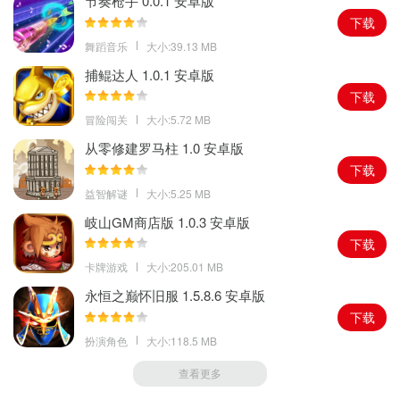
节奏枪手 0.0.1 安卓版
下载
舞蹈音乐
大小:39.13 MB
捕鲲达人 1.0.1 安卓版
下载
冒险闯关
大小:5.72 MB
从零修建罗马柱 1.0 安卓版
下载
益智解谜
大小:5.25 MB
岐山GM商店版 1.0.3 安卓版
下载
卡牌游戏
大小:205.01 MB
永恒之巅怀旧服 1.5.8.6 安卓版
下载
扮演角色
大小:118.5 MB
查看更多