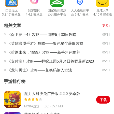
【精彩评论互动】
在这里没有什么限制，可以畅所欲言，师生互动会有很多的火花
口语无忧
到梦空间
国家教育资源
人人通教育平
混沌大学
3.2.17 安卓版
4.4.2 安卓版
公共服务平台
台 6.8.1 安卓
4.10.0 安卓版
哦。
3.2.1 安卓版
版
软件特色
相关文章
更多+
1、根据学生的年级来提供对应的口算习题，提升学生的口算能力;
《保卫萝卜4》攻略——周赛5月30日攻略
05/31
2、这里的课程是多样化的，有着各种版本教材上的内容，满足不同
《英雄联盟手游》攻略——银色星尘获取攻略
05/31
的学习需求;
3、课堂有着良好的互动性，通过3D的动画课件以及H5的互动课件
《重返未来：1999》攻略——新手角色推荐
05/31
来增强还真的学习兴趣。
《支付宝》攻略——蚂蚁庄园5月31日答案最新2023
05/31
软件评测
《龙与勇士》攻略——兑换码输入方法
05/31
1、各种随堂练习天天都可以自己去测试，随时都可以巩固课堂上所
学习的内容;
手游排行榜
2、讲师来进行面对面的授课，随时都可以在线学习，还有专业辅导
老师随时答疑。
魔力大对决免广告版 2.2.0 安卓版
更新内容
下载
优化了部分功能，提升了上课体验!
MOBA游戏
大小:55.4 MB